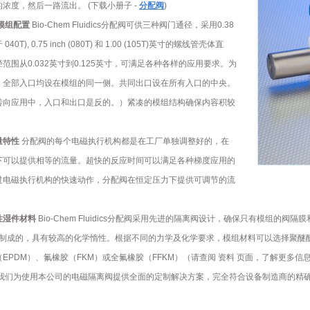
浓度，然后一路流出。 (下载小册子 -
分配阀
)
模组配置
Bio-Chem Fluidics分配阀可供三种阀门通径，采用0.38
40T), 0.75 inch (080T) 和 1.00 (105T)英寸的螺线管壳体直
范围从0.032英寸到0.125英寸，可满足各种各样的应用要求。为
，全部入口均设在模组的同一侧。共同出口设在所有入口的中央。
转向应用中，入口和出口是反的。）紧凑的模组结构确保内容积较
量特性
分配阀的每个电磁执行机构都是在工厂单独调整好的，在
下可以提供相等的流量。超快的反应时间可以满足各种梯度应用的
过电磁执行机构的快速动作，分配阀在恒定压力下提供可调节的流
性湿件材料
Bio-Chem Fluidics分配阀采用先进的隔离阀设计，确保只有模组
E）制成的，具有较高的化学惰性。根据不同的力学及化学要求，模组材料可以选择聚醚醚
EPDM）、氟橡胶（FKM）或全氟橡胶（FFKM）（请查阅 资料 页面，了解更多信
我们为使用本公司的电磁隔离阀提供全面的定制解决方案，完全符合设备制造商的精