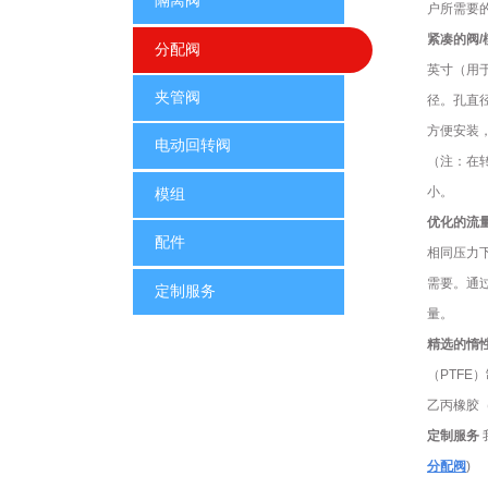
隔离阀
户所需要的
紧凑的阀/
分配阀
英寸（用于 0
夹管阀
径。孔直径
方便安装
电动回转阀
（注：在
小。
模组
优化的流
配件
相同压力
需要。通
定制服务
量。
精选的惰
（PTF
乙丙橡胶（
定制服务
分配阀
)